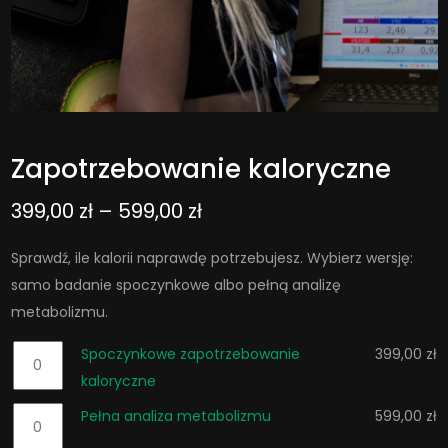
Zapotrzebowanie kaloryczne
Zakres
399,00
zł
–
599,00
zł
cen:
Sprawdź, ile kalorii naprawdę potrzebujesz. Wybierz wersję:
od
samo badanie spoczynkowe albo pełną analizę
metabolizmu.
399,00 zł
ilość
Spoczynkowe zapotrzebowanie
399,00
zł
do
Spoczynkowe
kaloryczne
599,00 zł
zapotrzebowanie
ilość
Pełna analiza metabolizmu
599,00
zł
kaloryczne
Pełna