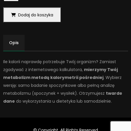
analiza
metabolizmu
Dodaj do koszyka
Opis
Ile kalorii naprawdę potrzebuje Twój organizm? Zamiast
zgadywać z internetowego kalkulatora,
mierzymy Twój
metabolizm metodą kalorymetrii pośredniej
. Wybierz
wersję: samo badanie spoczynkowe albo pełną analizę
metabolizmu (spoczynek + wysiłek). Otrzymujesz
twarde
dane
do wykorzystania u dietetyka lub samodzielnie.
© Copyright. All Rights Reserved