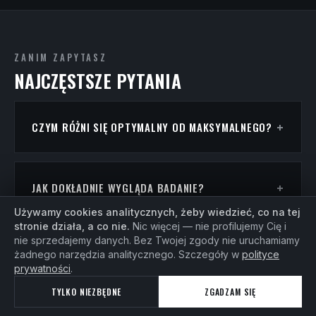
ZANIM ZAPYTASZ
NAJCZĘSTSZE PYTANIA
CZYM RÓŻNI SIĘ OPTYMALNY OD MAKSYMALNEGO?
JAK DOKŁADNIE WYGLĄDA BADANIE?
Używamy cookies analitycznych, żeby wiedzieć, co na tej
stronie działa, a co nie.
Nic więcej — nie profilujemy Cię i
nie sprzedajemy danych. Bez Twojej zgody nie uruchamiamy
MUSZĘ BYĆ ZAWODNIKIEM?
żadnego narzędzia analitycznego. Szczegóły w
polityce
prywatności
.
TYLKO NIEZBĘDNE
ZGADZAM SIĘ
BADACIE TYLKO BIEG I ROWER?