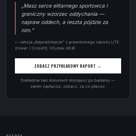
„Masz serce elitarnego sportowca i
graniczny wzorzec oddychania —
napraw oddech, a reszta pójdzie za
nim."
— sekcja „Najważniejsze" z prawdziwego raportu LITE
(rower / CrossFit, VO₂max 48.8)
ZOBACZ PRZYKŁADOWY RAPORT →
Dokładnie taki dokument dostajesz po badaniu —
zanim zapłacisz, zobacz, za co płacisz.