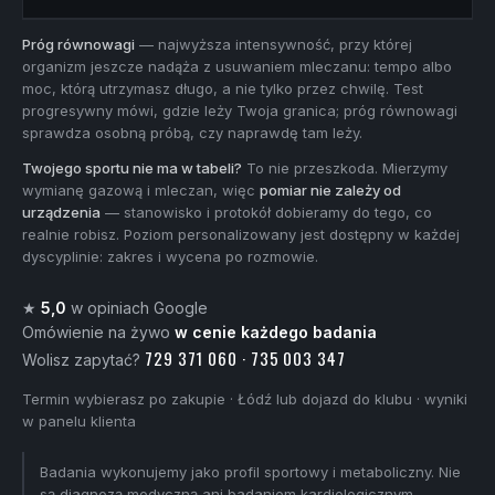
Próg równowagi
— najwyższa intensywność, przy której
organizm jeszcze nadąża z usuwaniem mleczanu: tempo albo
moc, którą utrzymasz długo, a nie tylko przez chwilę. Test
progresywny mówi, gdzie leży Twoja granica; próg równowagi
sprawdza osobną próbą, czy naprawdę tam leży.
Twojego sportu nie ma w tabeli?
To nie przeszkoda. Mierzymy
wymianę gazową i mleczan, więc
pomiar nie zależy od
urządzenia
— stanowisko i protokół dobieramy do tego, co
realnie robisz. Poziom personalizowany jest dostępny w każdej
dyscyplinie: zakres i wycena po rozmowie.
★
5,0
w opiniach Google
Omówienie na żywo
w cenie każdego badania
729 371 060
· 735 003 347
Wolisz zapytać?
Termin wybierasz po zakupie · Łódź lub dojazd do klubu · wyniki
w panelu klienta
Badania wykonujemy jako profil sportowy i metaboliczny. Nie
są diagnozą medyczną ani badaniem kardiologicznym.