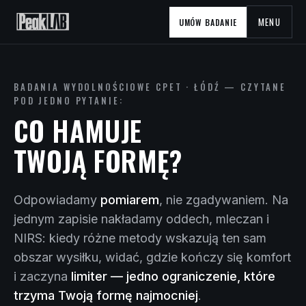
MENU
UMÓW BADANIE
BADANIA WYDOLNOŚCIOWE CPET · ŁÓDŹ — CZYTANE
POD JEDNO PYTANIE:
CO HAMUJE
TWOJĄ FORMĘ?
Odpowiadamy
pomiarem
, nie zgadywaniem. Na
jednym zapisie nakładamy oddech, mleczan i
NIRS: kiedy różne metody wskazują ten sam
obszar wysiłku, widać, gdzie kończy się komfort
i zaczyna
limiter — jedno ograniczenie, które
trzyma Twoją formę najmocniej
.