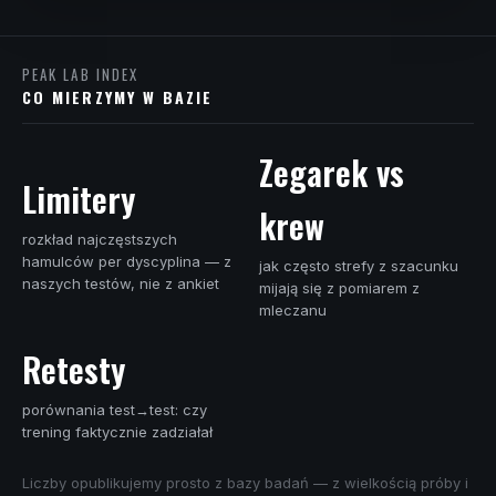
PEAK LAB INDEX
CO MIERZYMY W BAZIE
Zegarek vs
Limitery
krew
rozkład najczęstszych
hamulców per dyscyplina — z
jak często strefy z szacunku
naszych testów, nie z ankiet
mijają się z pomiarem z
mleczanu
Retesty
porównania test→test: czy
trening faktycznie zadziałał
Liczby opublikujemy prosto z bazy badań — z wielkością próby i